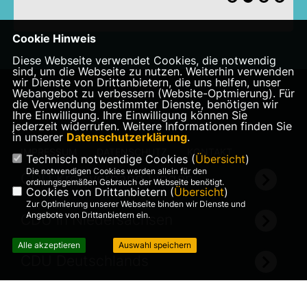
Cookie Hinweis
Diese Webseite verwendet Cookies, die notwendig
sind, um die Webseite zu nutzen. Weiterhin verwenden
wir Dienste von Drittanbietern, die uns helfen, unser
Webangebot zu verbessern (Website-Optmierung). Für
die Verwendung bestimmter Dienste, benötigen wir
Ihre Einwilligung. Ihre Einwilligung können Sie
jederzeit widerrufen. Weitere Informationen finden Sie
in unserer
Datenschutzerklärung
.
IMPRESSUM
DATENSCHUTZ
KONTAKT
Technisch notwendige Cookies (
Übersicht
)
Die notwendigen Cookies werden allein für den
CDU Kreisverband Lingen
ordnungsgemäßen Gebrauch der Webseite benötigt.
Cookies von Drittanbietern (
Übersicht
)
Zur Optimierung unserer Webseite binden wir Dienste und
Angebote von Drittanbietern ein.
CDU in Niedersachsen
Alle akzeptieren
Auswahl speichern
CDU Deutschlands
©2026 CDU Brögbern -
Realisation: Sharkness Media
Ortsratsfraktion
GmbH & Co. KG