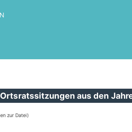
RN
er Ortsratssitzungen aus den Jah
gen zur Datei)